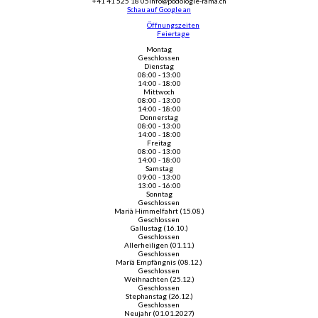
+41 41 525 18 05
info@podologie-rama.ch
Schau auf Google an
Öffnungszeiten
Feiertage
Montag
Geschlossen
Dienstag
08:00 - 13:00
14:00 - 18:00
Mittwoch
08:00 - 13:00
14:00 - 18:00
Donnerstag
08:00 - 13:00
14:00 - 18:00
Freitag
08:00 - 13:00
14:00 - 18:00
Samstag
09:00 - 13:00
13:00 - 16:00
Sonntag
Geschlossen
Mariä Himmelfahrt (15.08.)
Geschlossen
Gallustag (16.10.)
Geschlossen
Allerheiligen (01.11.)
Geschlossen
Mariä Empfängnis (08.12.)
Geschlossen
Weihnachten (25.12.)
Geschlossen
Stephanstag (26.12.)
Geschlossen
Neujahr (01.01.2027)