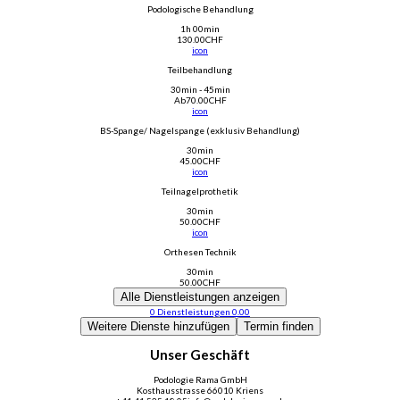
Podologische Behandlung
1h 00min
130.00
CHF
icon
Teilbehandlung
30min - 45min
Ab
70.00
CHF
icon
BS-Spange/ Nagelspange (exklusiv Behandlung)
30min
45.00
CHF
icon
Teilnagelprothetik
30min
50.00
CHF
icon
Orthesen Technik
30min
50.00
CHF
Alle Dienstleistungen anzeigen
0
Dienstleistungen
0.00
Weitere Dienste hinzufügen
Termin finden
Unser Geschäft
Podologie Rama GmbH
Kosthausstrasse 6
6010 Kriens