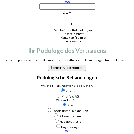
logo
DE
Podologische Behandlungen
Unser Geschäft
Kontaktaufnahme
Impressum
Ihr Podologe des Vertrauens
Ich biete professionelle medizinische, sowie ästhetische Behandlungen für Ihre Füsse an.
Termin vereinbaren
Podologische Behandlungen
Welche Filiale möchten Sie besuchen?
Kriens
Kirchfeld AG
Was suchen Sie?
Alle
Podologische Behandlung
Othesen Technik
Nagelprothetik
Nagelspange
icon